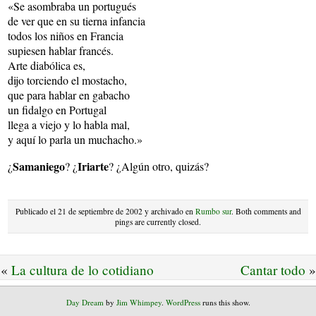
«Se asombraba un portugués
de ver que en su tierna infancia
todos los niños en Francia
supiesen hablar francés.
Arte diabólica es,
dijo torciendo el mostacho,
que para hablar en gabacho
un fidalgo en Portugal
llega a viejo y lo habla mal,
y aquí lo parla un muchacho.»
Samaniego
Iriarte
¿
? ¿
? ¿Algún otro, quizás?
Publicado el 21 de septiembre de 2002 y archivado en
Rumbo sur
. Both comments and
pings are currently closed.
«
La cultura de lo cotidiano
Cantar todo
»
Day Dream
by
Jim Whimpey
.
WordPress
runs this show.