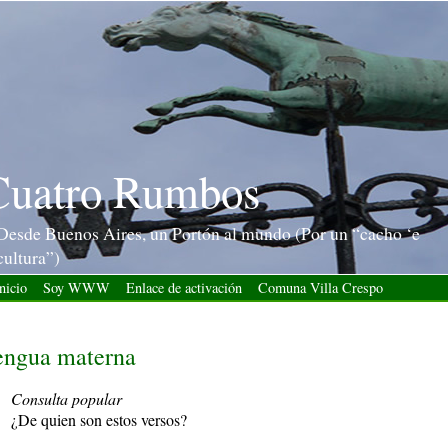
Cuatro Rumbos
Desde Buenos Aires, un Portón al mundo (Por un “cacho ‘e
cultura”)
nicio
Soy WWW
Enlace de activación
Comuna Villa Crespo
engua materna
Consulta popular
¿De quien son estos versos?