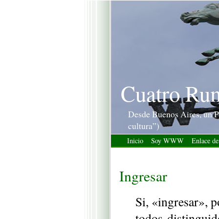
Cuatro Ru
Desde Buenos Aires, un P
cultura”)
Inicio
Soy WWW
Enlace de
Ingresar
Si, «ingresar», 
todos distinguid