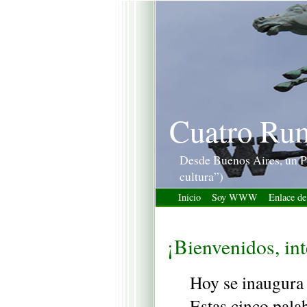
Cuatro Ru
Desde Buenos Aires, un P
cultura”)
Inicio
Soy WWW
Enlace de
¡Bienvenidos, int
Hoy se inaugura e
Estas cinco palab