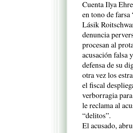
Cuenta Ilya Ehr
en tono de farsa
Lásik Roitschwan
denuncia pervers
procesan al prot
acusación falsa 
defensa de su di
otra vez los estr
el fiscal desplie
verborragia para
le reclama al ac
“delitos”.
El acusado, abr