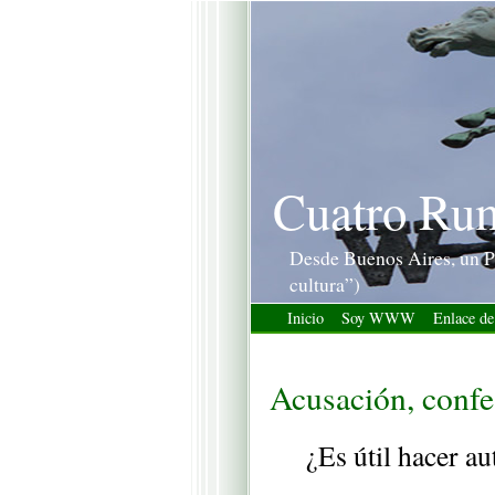
Cuatro Ru
Desde Buenos Aires, un P
cultura”)
Inicio
Soy WWW
Enlace de
Acusación, confe
¿Es útil hacer au